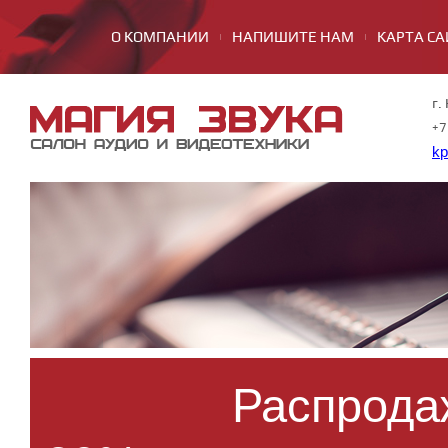
О КОМПАНИИ
НАПИШИТЕ НАМ
КАРТА СА
г.
+7
kp
Распрода