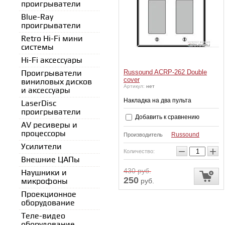
проигрыватели
Blue-Ray
проигрыватели
Retro Hi-Fi мини
системы
Hi-Fi аксессуары
Russound ACRP-262 Double
Проигрыватели
cover
виниловых дисков
Артикул:
нет
и аксессуары
Накладка на два пульта
LaserDisc
проигрыватели
Добавить к сравнению
AV ресиверы и
процессоры
Russound
Производитель
Усилители
−
+
Количество:
Внешние ЦАПы
430
руб.
Наушники и
250
руб.
микрофоны
Проекционное
оборудование
Теле-видео
оборудование