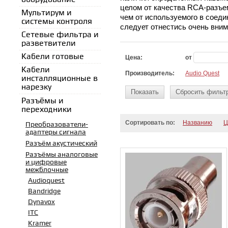
целом от качества RCA-разъем
Мультирум и
чем от используемого в соеди
системы контроля
следует отнестись очень вним
Сетевые фильтра и
разветвители
Кабели готовые
Цена:
от
Кабели
Производитель:
Audio Quest
инсталляционные в
нарезку
Показать
Сбросить фильт
Разъёмы и
переходники
Сортировать по:
Названию
Ц
Преобразователи-
адаптеры сигнала
Разъём акустический
Разъёмы аналоговые
и цифровые
межблочные
Audioquest
Bandridge
Dynavox
ITC
Kramer