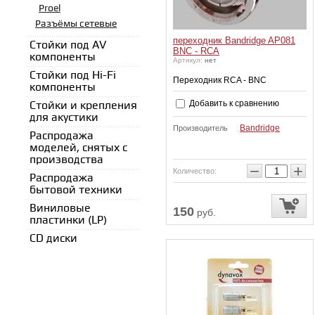
Proel
Разъёмы сетевые
переходник Bandridge AP081
Стойки под AV
BNC - RCA
компоненты
Артикул:
нет
Стойки под Нi-Fi
Переходник RCA - BNC
компоненты
Добавить к сравнению
Стойки и крепления
для акустики
Bandridge
Производитель
Распродажа
моделей, снятых с
производства
−
+
Количество:
Распродажа
бытовой техники
Виниловые
150
руб.
пластинки (LP)
CD диски