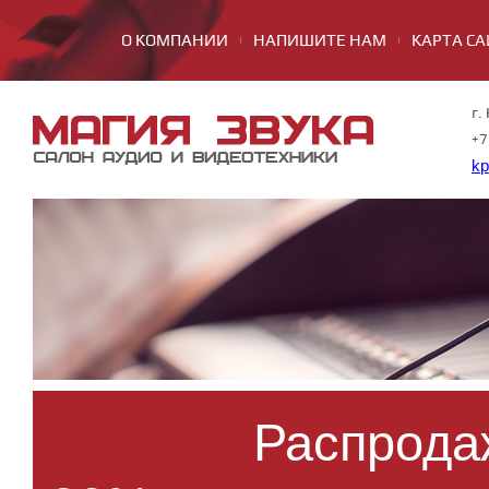
О КОМПАНИИ
НАПИШИТЕ НАМ
КАРТА СА
г.
+7
kp
Распрода