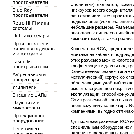
проигрыватели
«тюльпан»), являются, пожал
низкоуровневого соединителя
Blue-Ray
проигрыватели
разъемов являются простота 
подключения (исключающего 
Retro Hi-Fi мини
небольшие размеры. Разъемы
системы
аналоговых сигналов линейног
Hi-Fi аксессуары
композитных), а также реализ
Проигрыватели
Коннекторы RCA, представлен
виниловых дисков
и аксессуары
монтажа на кабель и подразд
этих разъемов можно изготов
LaserDisc
конфигурации и длины под тр
проигрыватели
Качественный разъем типа «т
AV ресиверы и
металлический) корпус со спе
процессоры
облегчающими удобный захват
Усилители
имеют специальное покрытие,
эксплуатации, способное уху
Внешние ЦАПы
Сами разъемы обычно выполн
Наушники и
внешнему виду коннекторы R
микрофоны
компаниями, выгодно отличаю
Проекционное
оборудование
Для монтажа разъемов RCA на
специальным оборудованием и
Теле-видео
наличия определенных навыко
оборудование