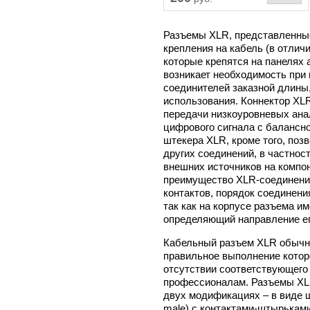
Разъемы XLR, представленные
крепления на кабель (в отлич
которые крепятся на панелях
возникает необходимость при
соединителей заказной длины
использования. Коннектор XL
передачи низкоуровневых ана
цифрового сигнала с баланс
штекера XLR, кроме того, поз
других соединений, в частност
внешних источников на компон
преимущество XLR-соединения
контактов, порядок соединени
так как на корпусе разъема и
определяющий направление ег
Кабельный разъем XLR обычно
правильное выполнение котор
отсутствии соответствующего
профессионалам. Разъемы XL
двух модификациях – в виде ш
male) с контактами-штырьками