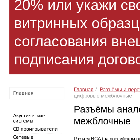
20% или укажи сво
витринных образ
согласования вне
подписания догово
Главная
/
Разъёмы и пере
Главная
цифровые межблочные
Разъёмы анал
Акустические
межблочные
системы
CD проигрыватели
Сетевые
Разъем RCA (на российском р